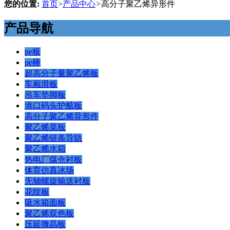
您的位置:
首页
>
产品中心
>
高分子聚乙烯异形件
产品导航
pe板
pe棒
超高分子量聚乙烯板
车厢滑板
吊车垫脚板
港口码头护舷板
高分子聚乙烯异形件
聚乙烯菜板
聚乙烯链条导轨
聚乙烯水箱
热电厂煤仓衬板
体育仿真冰场
无轴螺旋输送衬板
花纹板
吸水箱面板
聚乙烯双色板
压延微晶板